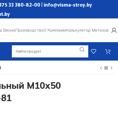
+375 33 380-82-00 | info@visma-stroy.by
t.by
р Висма
Производство
О Компании
Калькулятор Метизов
1
льный М10х50
-81