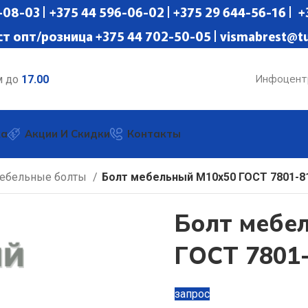
08-03 | +375 44 596-06-02 | +375 29 644-56-16 | 
ст опт/розница +375 44 702-50-05 | vismabrest@tu
Инфоцент
м до
17.00
ка
Акции И Скидки
Контакты
ебельные болты
Болт мебельный М10х50 ГОСТ 7801-8
Болт мебе
ГОСТ 7801
запрос