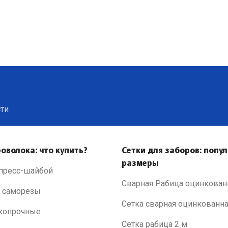
сти
оволока: что купить?
Сетки для заборов: попу
размеры
пресс-шайбой
Сварная Рабица оцинкован
 саморезы
Сетка сварная оцинкованн
копрочные
Сетка рабица 2 м