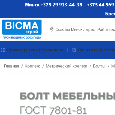
Минск +375 29 933-44-38 | +375 44 569-
Бре
Склады Минск / Брест
Работае
Крепеж | Сетки | Проволока
Оплата И Достав
Главная
Крепеж
Метрический крепеж
Болты
М