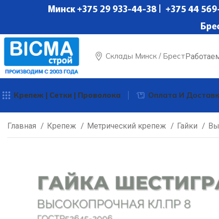
Минск +375 29 933-44-38 | +375 44 569-
Бре
Склады Минск / Брест
Работае
Крепеж | Сетки | Проволока
Оплата И Достав
Главная
Крепеж
Метрический крепеж
Гайки
Вы