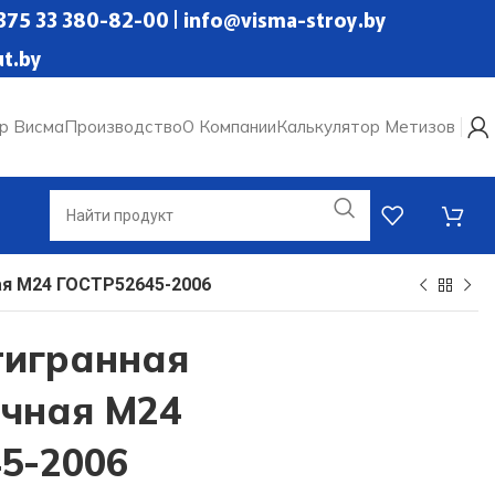
+375 33 380-82-00 | info@visma-stroy.by
t.by
р Висма
Производство
О Компании
Калькулятор Метизов
ая М24 ГОСТР52645-2006
тигранная
чная М24
5-2006