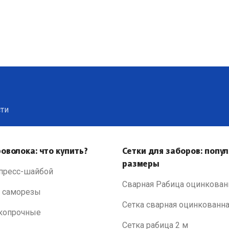
сти
оволока: что купить?
Сетки для заборов: попу
размеры
пресс-шайбой
Сварная Рабица оцинкован
 саморезы
Сетка сварная оцинкованн
копрочные
Сетка рабица 2 м