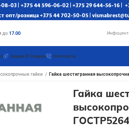
08-03 | +375 44 596-06-02 | +375 29 644-56-16 | 
ст опт/розница +375 44 702-50-05 | vismabrest@tu
Инфоцент
м до
17.00
ка
Акции И Скидки
Контакты
сокопрочные гайки
Гайка шестигранная высокопрочн
Гайка шес
высокопро
ГОСТР5264