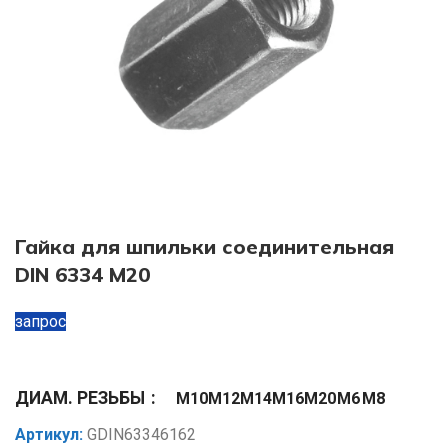
Гайка для шпильки соединительная
DIN 6334 М20
запрос
ДИАМ. РЕЗЬБЫ
М10
М12
М14
М16
М20
М6
М8
Артикул:
GDIN63346162